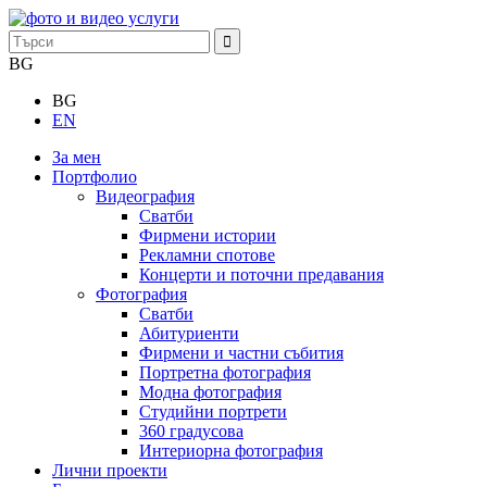
BG
BG
EN
За мен
Портфолио
Видеография
Сватби
Фирмени истории
Рекламни спотове
Концерти и поточни предавания
Фотография
Сватби
Абитуриенти
Фирмени и частни събития
Портретна фотография
Модна фотография
Студийни портрети
360 градусова
Интериорна фотография
Лични проекти