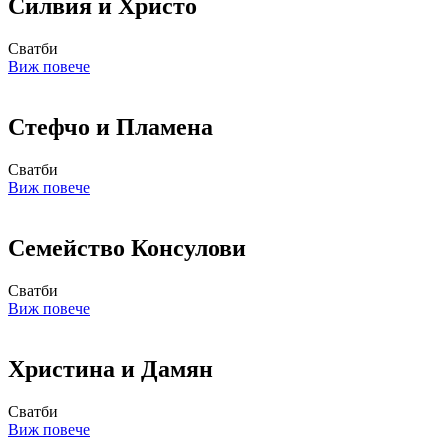
Силвия и Христо
Сватби
Виж повече
Стефчо и Пламена
Сватби
Виж повече
Семейство Консулови
Сватби
Виж повече
Христина и Дамян
Сватби
Виж повече