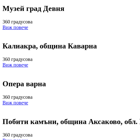
Музей град Девня
360 градусова
Виж повече
Калиакра, община Каварна
360 градусова
Виж повече
Опера варна
360 градусова
Виж повече
Побити камъни, община Аксаково, обл.
360 градусова