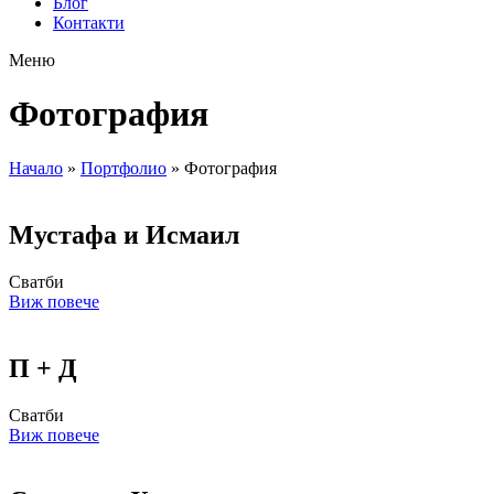
Блог
Контакти
Меню
Фотография
Начало
»
Портфолио
»
Фотография
Мустафа и Исмаил
Сватби
Виж повече
П + Д
Сватби
Виж повече