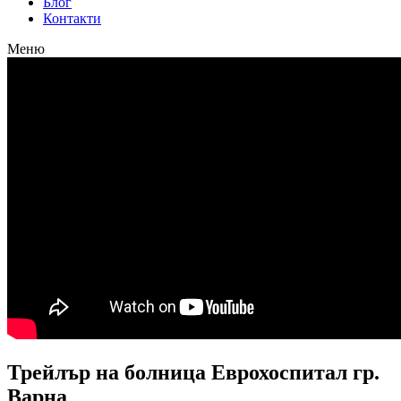
Блог
Контакти
Меню
Трейлър на болница Еврохоспитал гр.
Варна