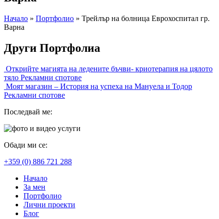
Начало
»
Портфолио
»
Трейлър на болница Еврохоспитал гр.
Варна
Други Портфолиа
Открийте магията на ледените бъчви- криотерапия на цялото
тяло
Рекламни спотове
Моят магазин – История на успеха на Мануела и Тодор
Рекламни спотове
Последвай ме:
Обади ми се:
+359 (0) 886 721 288
Начало
За мен
Портфолио
Лични проекти
Блог