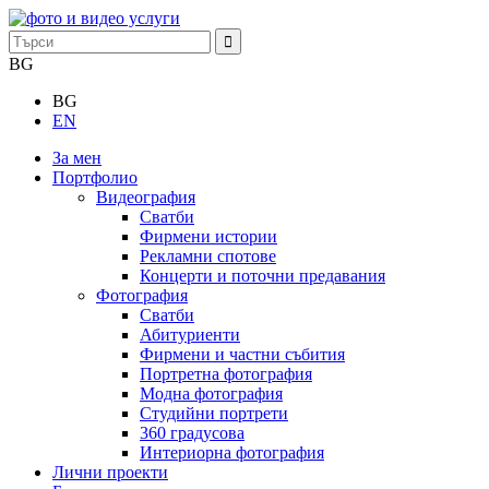
BG
BG
EN
За мен
Портфолио
Видеография
Сватби
Фирмени истории
Рекламни спотове
Концерти и поточни предавания
Фотография
Сватби
Абитуриенти
Фирмени и частни събития
Портретна фотография
Модна фотография
Студийни портрети
360 градусова
Интериорна фотография
Лични проекти