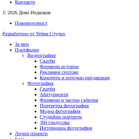
Контакти
© 2026 Деян Недялков
Поверителност
Разработено от Уебма Студио
За мен
Портфолио
Видеография
Сватби
Фирмени истории
Рекламни спотове
Концерти и поточни предавания
Фотография
Сватби
Абитуриенти
Фирмени и частни събития
Портретна фотография
Модна фотография
Студийни портрети
360 градусова
Интериорна фотография
Лични проекти